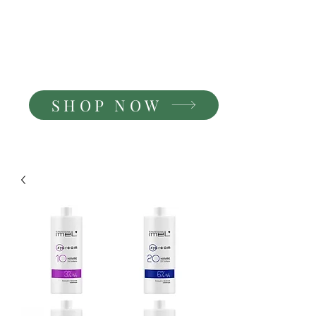
Gam Beauty&Hair
Produits et matériels de
coiffure et d'esthétique.
SHOP NOW