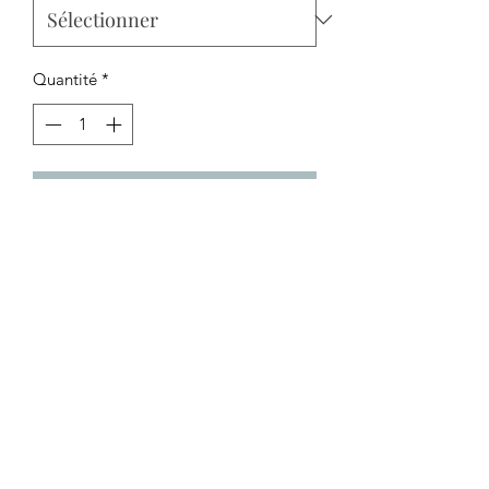
Quantité
*
Ajouter au panier
Emulsion oxydante hautement
stabilisée. Elle permet de préparer des
mélanges homogènes avec tout type
de produit colorant ou décolorant et
garantit les meilleurs résultats finaux.
Formule parfumée enrichie de
substances conditionnantes qui traitent
et protègent le cuir chevelu et les
cheveux.